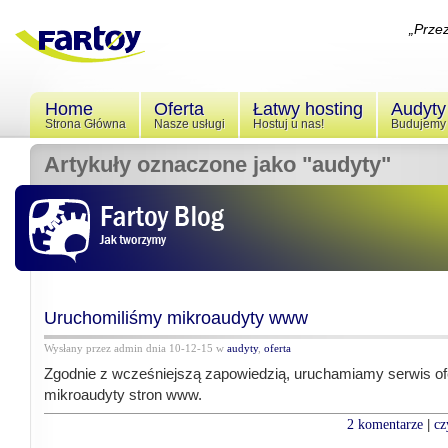
„Prze
Home
Oferta
Łatwy hosting
Audyt
Strona Główna
Nasze usługi
Hostuj u nas!
Budujemy 
Artykuły oznaczone jako "audyty"
Uruchomiliśmy mikroaudyty www
Wysłany przez admin dnia 10-12-15 w
audyty
,
oferta
Zgodnie z wcześniejszą zapowiedzią, uruchamiamy serwis of
mikroaudyty stron www.
2 komentarze
cz
|