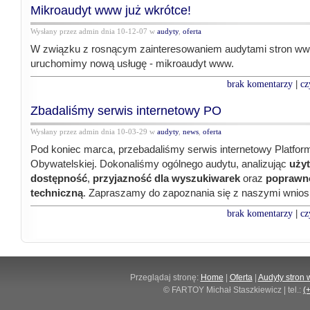
Mikroaudyt www już wkrótce!
Wysłany przez admin dnia 10-12-07 w
audyty
,
oferta
W związku z rosnącym zainteresowaniem audytami stron ww
uruchomimy nową usługę - mikroaudyt www.
brak komentarzy
cz
|
Zbadaliśmy serwis internetowy PO
Wysłany przez admin dnia 10-03-29 w
audyty
,
news
,
oferta
Pod koniec marca, przebadaliśmy serwis internetowy Platfor
Obywatelskiej. Dokonaliśmy ogólnego audytu, analizując
uży
dostępność
,
przyjazność dla wyszukiwarek
oraz
poprawn
techniczną
. Zapraszamy do zapoznania się z naszymi wnios
brak komentarzy
cz
|
Przeglądaj stronę:
Home
|
Oferta
|
Audyty stron
© FARTOY Michał Staszkiewicz | tel.:
(